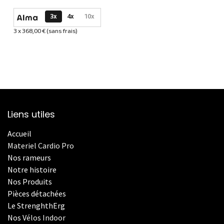
Options de paiement disponibles
3x
4x
10x
3 x 368,00 € (sans frais)
Informations sur le plan de paiement sélectionné
Liens utiles
Accueil
Materiel Cardio Pro
Nos rameurs
Notre histoire
Nos Produits
Pièces détachées
Le StrenghthErg
Nos
V
élos Indoor