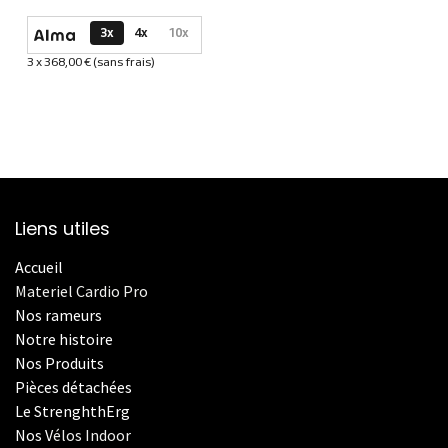
Options de paiement disponibles
3x
4x
10x
3 x 368,00 € (sans frais)
Informations sur le plan de paiement sélectionné
Liens utiles
Accueil
Materiel Cardio Pro
Nos rameurs
Notre histoire
Nos Produits
Pièces détachées
Le StrenghthErg
Nos
V
élos Indoor