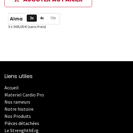
Options de paiement disponibles
3x
4x
10x
3 x 368,00 € (sans frais)
Informations sur le plan de paiement sélectionné
Liens utiles
Accueil
Materiel Cardio Pro
Nos rameurs
Notre histoire
Nos Produits
Pièces détachées
Le StrenghthErg