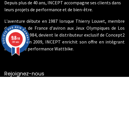
Depuis plus de 40 ans, INCEPT accompagne ses clients dans
leurs projets de performance et de bien-être.
L'aventure débute en 1987 lorsque Thierry Louvet, membre
de l'équipe de France d'aviron aux Jeux Olympiques de Los
Angeles en 1984, devient le distributeur exclusif de Concept2
9.8
/10
en France. En 2009, INCEPT enrichit son offre en intégrant
381 avis
les vélos de performance Wattbike.
Rejoignez-nous
Contactez-nous
info@incept-sport.fr
01.46.49.10.80