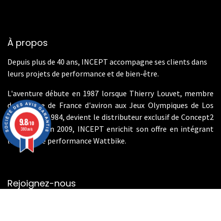
À propos
Depuis plus de 40 ans, INCEPT accompagne ses clients dans
leurs projets de performance et de bien-être.
L'aventure débute en 1987 lorsque Thierry Louvet, membre
de l'équipe de France d'aviron aux Jeux Olympiques de Los
Angeles en 1984, devient le distributeur exclusif de Concept2
9.8
/10
en France. En 2009, INCEPT enrichit son offre en intégrant
380 avis
les vélos de performance Wattbike.
Rejoignez-nous
Contactez-nous
info@incept-sport.fr