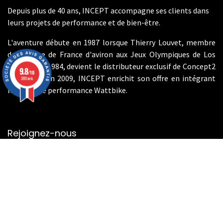
Depuis plus de 40 ans, INCEPT accompagne ses clients dans
leurs projets de performance et de bien-être.
L'aventure débute en 1987 lorsque Thierry Louvet, membre
de l'équipe de France d'aviron aux Jeux Olympiques de Los
Angeles en 1984, devient le distributeur exclusif de Concept2
9.8
/10
en France. En 2009, INCEPT enrichit son offre en intégrant
380 avis
les vélos de performance Wattbike.
Rejoignez-nous
Contactez-nous
info@incept-sport.fr
01.46.49.10.80