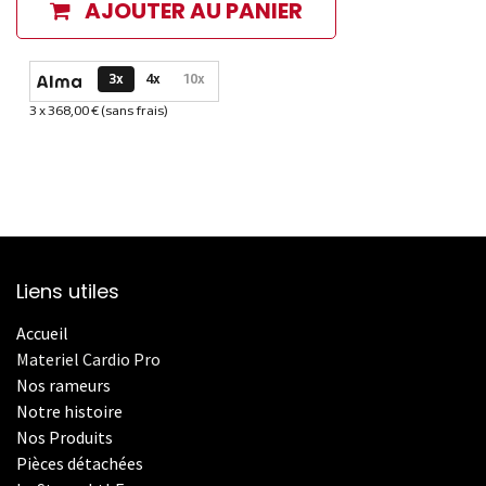
AJOUTER AU PANIER
Options de paiement disponibles
3x
4x
10x
3 x 368,00 € (sans frais)
Informations sur le plan de paiement sélectionné
Liens utiles
Accueil
Materiel Cardio Pro
Nos rameurs
Notre histoire
Nos Produits
Pièces détachées