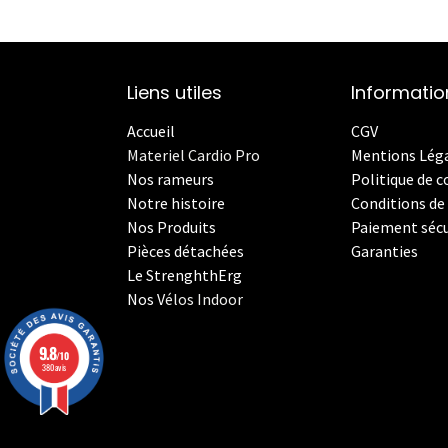
Liens utiles
Informatio
Accueil
CGV
Materiel Cardio Pro
Mentions Lég
Nos rameurs
Politique de c
Notre histoire
Conditions de 
Nos Produits
Paiement sécu
Pièces détachées
Garanties
Le StrenghthErg
Nos
V
élos Indoor
9.8
/10
380 avis