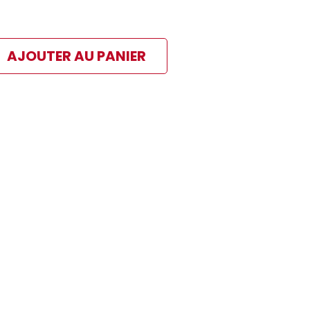
AJOUTER AU PANIER
ibles
 paiement sélectionné