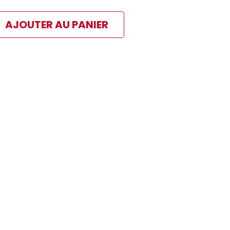
AJOUTER AU PANIER
ibles
 paiement sélectionné