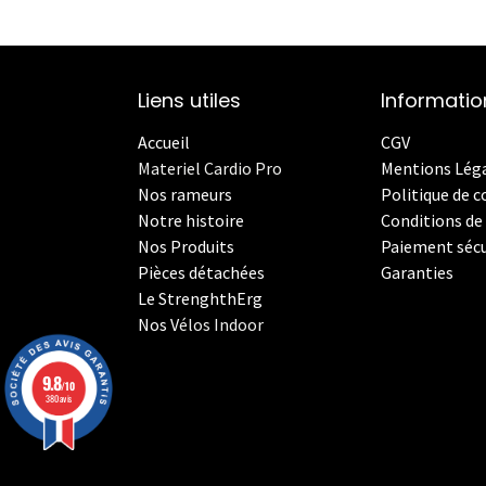
Liens utiles
Informatio
Accueil
CGV
Materiel Cardio Pro
Mentions Lég
Nos rameurs
Politique de c
Notre histoire
Conditions de 
Nos Produits
Paiement sécu
Pièces détachées
Garanties
Le StrenghthErg
Nos
V
élos Indoor
9.8
/10
380 avis