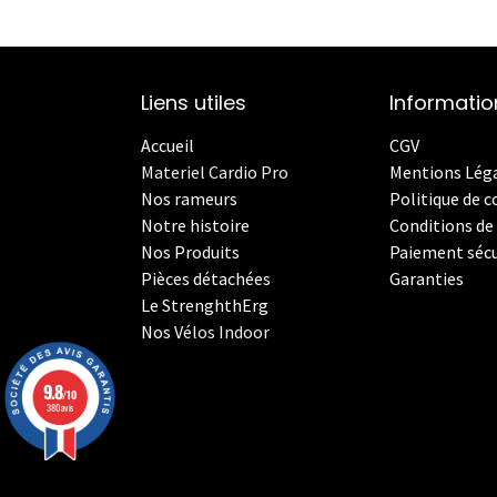
Liens utiles
Informatio
Accueil
CGV
Materiel Cardio Pro
Mentions Lég
Nos rameurs
Politique de c
Notre histoire
Conditions de 
Nos Produits
Paiement sécu
Pièces détachées
Garanties
Le StrenghthErg
Nos
V
élos Indoor
9.8
/10
380 avis