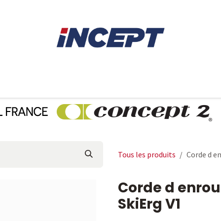
E
AVIRON
PIÈCES DÉTACHÉES
CONSEILS
LOCAT
Tous les produits
Corde d en
Corde d enrou
SkiErg V1