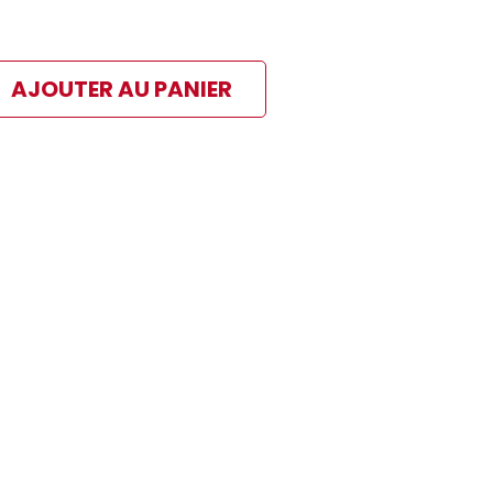
AJOUTER AU PANIER
ibles
 paiement sélectionné