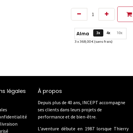
Options de paiement dispon
3x
4x
10x
3 x 368,00 € (sans frais)
Informations sur le plan de
ns légales
À propos
Depuis plus de 40 ans, INCEPT accompagne
ales
ses clients dans leurs projets de
onfidentialité
performance et de bien-être.
livraison
L'aventure débute en 1987 lorsque Thierry
risé