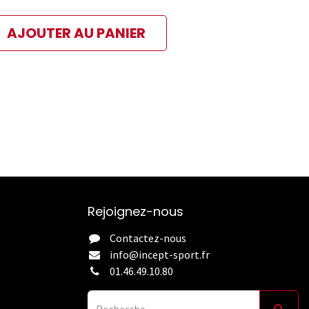
AJOUTER AU PANIER
ibles
 paiement sélectionné
Rejoignez-nous
Contactez-nous
info@incept-sport.fr
01.46.49.10.80