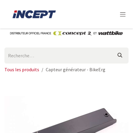
Se rendre au contenu
Tous les produits
Capteur générateur - BikeErg