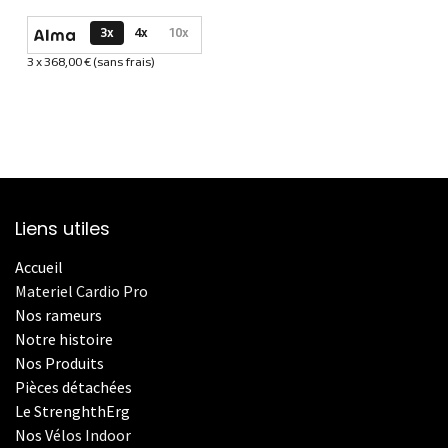
Options de paiement disponibles
3x
4x
10x
3 x 368,00 € (sans frais)
Informations sur le plan de paiement sélectionné
Liens utiles
Accueil
Materiel Cardio Pro
Nos rameurs
Notre histoire
Nos Produits
Pièces détachées
Le StrenghthErg
Nos
V
élos Indoor