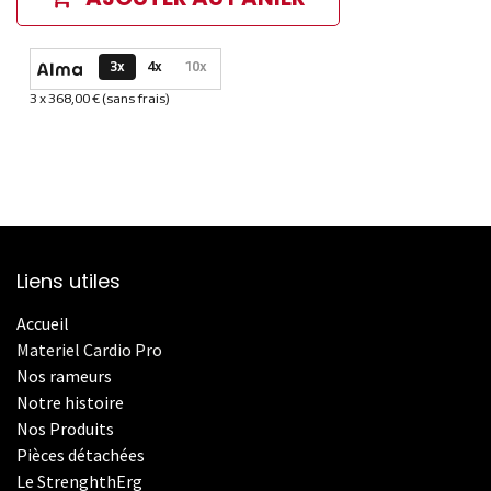
Options de paiement disponibles
3x
4x
10x
3 x 368,00 € (sans frais)
Informations sur le plan de paiement sélectionné
Liens utiles
Accueil
Materiel Cardio Pro
Nos rameurs
Notre histoire
Nos Produits
Pièces détachées
Le StrenghthErg