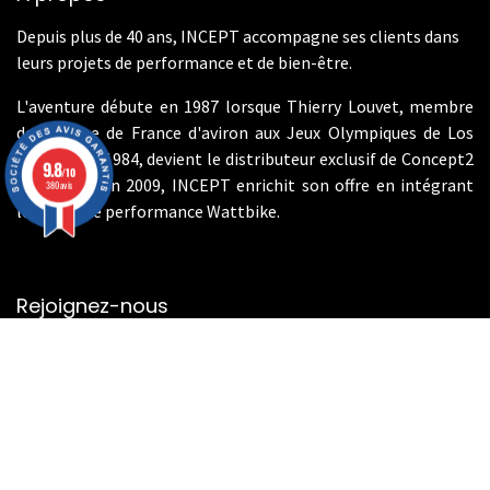
Depuis plus de 40 ans, INCEPT accompagne ses clients dans
leurs projets de performance et de bien-être.
L'aventure débute en 1987 lorsque Thierry Louvet, membre
de l'équipe de France d'aviron aux Jeux Olympiques de Los
Angeles en 1984, devient le distributeur exclusif de Concept2
9.8
/10
en France. En 2009, INCEPT enrichit son offre en intégrant
380 avis
les vélos de performance Wattbike.
Rejoignez-nous
Contactez-nous
info@incept-sport.fr
01.46.49.10.80