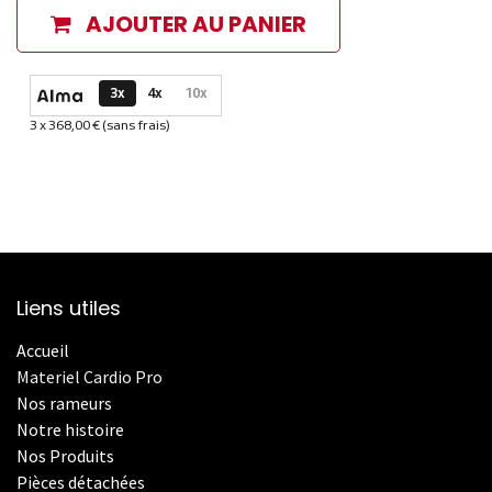
AJOUTER AU PANIER
Options de paiement disponibles
3x
4x
10x
3 x 368,00 € (sans frais)
Informations sur le plan de paiement sélectionné
Liens utiles
Accueil
Materiel Cardio Pro
Nos rameurs
Notre histoire
Nos Produits
Pièces détachées