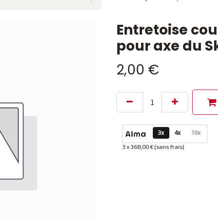
Entretoise co
pour axe du S
2,00
€
Options de paiement dispon
3x
4x
10x
3 x 368,00 € (sans frais)
Informations sur le plan de