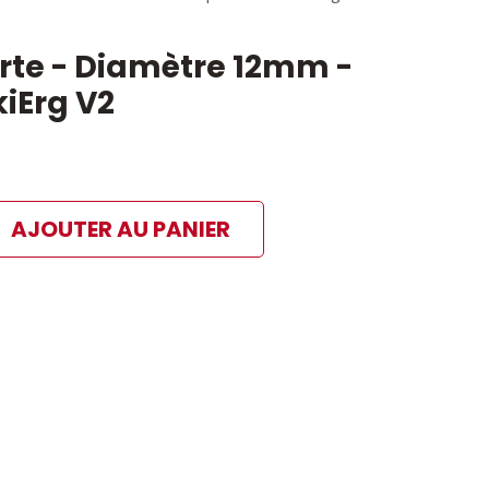
urte - Diamètre 12mm -
kiErg V2
AJOUTER AU PANIER
ibles
 paiement sélectionné