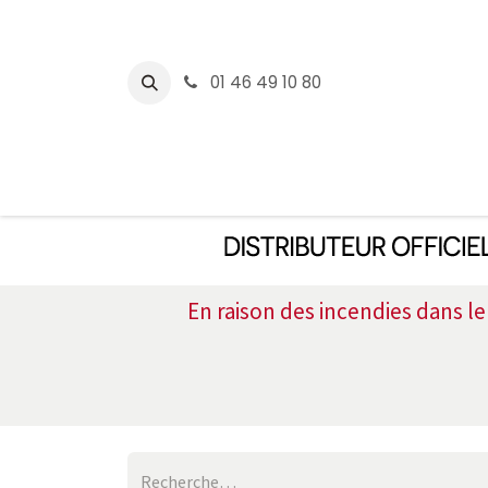
Se rendre au contenu
01 46 49 10 80
CONCEPT2
WATTBIK
En raison des incendies dans l