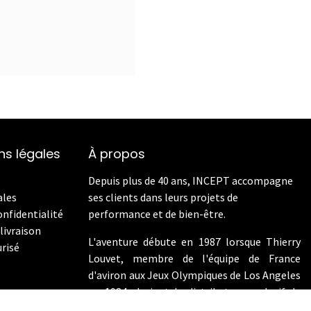
ns légales
À propos
Depuis plus de 40 ans, INCEPT accompagne
ales
ses clients dans leurs projets de
onfidentialité
performance et de bien-être.
livraison
L'aventure débute en 1987 lorsque Thierry
risé
Louvet, membre de l'équipe de France
d'aviron aux Jeux Olympiques de Los Angeles
en 1984, devient le distributeur exclusif de
Concept2 en France. En 2009, INCEPT