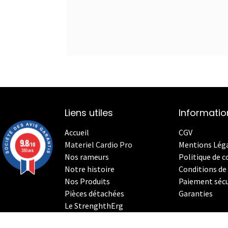
Liens utiles
Informatio
Accueil
CGV
9.8
Materiel Cardio Pro
Mentions Lég
/10
380 avis
Nos rameurs
Politique de c
Notre histoire
Conditions de 
Nos Produits
Paiement sécu
Pièces détachées
Garanties
Le StrenghthErg
Nos
V
élos Indoor