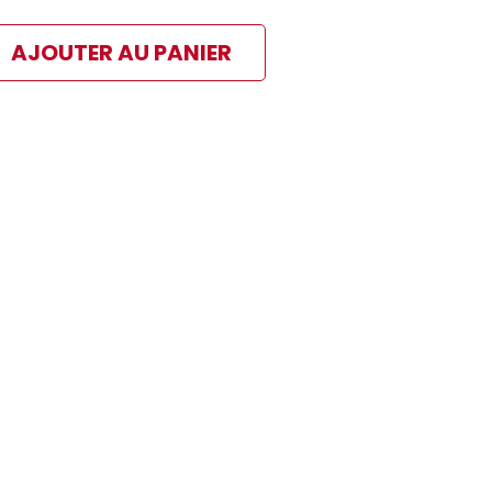
AJOUTER AU PANIER
ibles
 paiement sélectionné