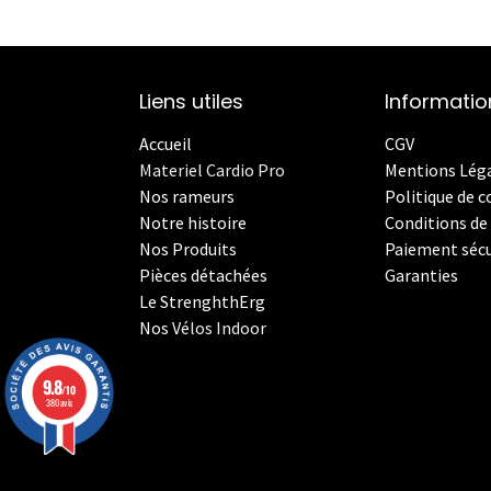
Liens utiles
Informatio
Accueil
CGV
Materiel Cardio Pro
Mentions Lég
Nos rameurs
Politique de c
Notre histoire
Conditions de 
Nos Produits
Paiement sécu
Pièces détachées
Garanties
Le StrenghthErg
Nos
V
élos Indoor
9.8
/10
380 avis