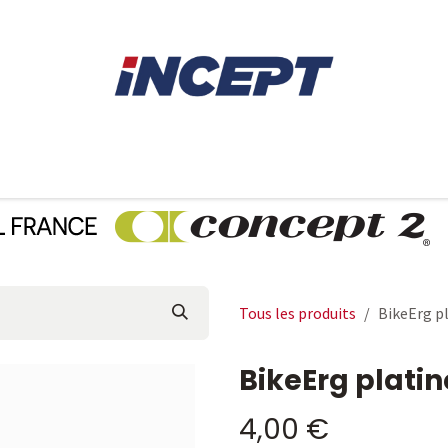
E
AVIRON
PIÈCES DÉTACHÉES
CONSEILS
LOCAT
Tous les produits
BikeErg pl
BikeErg platin
4,00
€