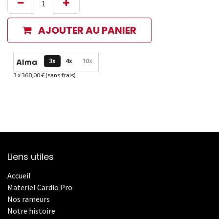
AJOUTER AU PANIER
Options de paiement disponibles
3x
4x
10x
3 x 368,00 € (sans frais)
Informations sur le plan de paiement sélectionné
Liens utiles
Accueil
Materiel Cardio Pro
Nos rameurs
Notre histoire