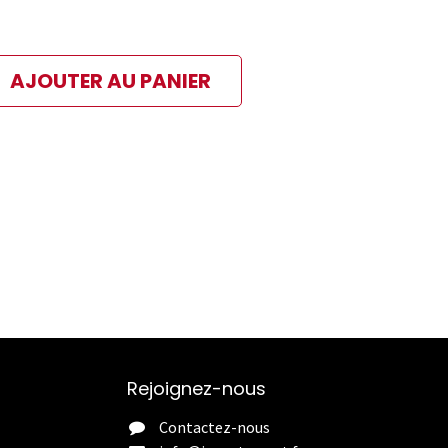
AJOUTER AU PANIER
ibles
 paiement sélectionné
Rejoignez-nous
Contactez-nous