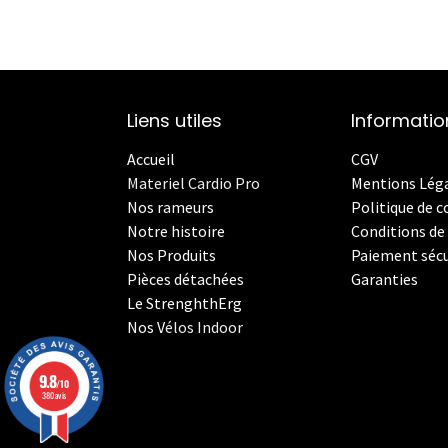
Liens utiles
Informatio
Accueil
CGV
Materiel Cardio Pro
Mentions Lég
Nos rameurs
Politique de c
Notre histoire
Conditions de 
Nos Produits
Paiement sécu
Pièces détachées
Garanties
Le StrenghthErg
Nos
V
élos Indoor
9.8
/10
380 avis