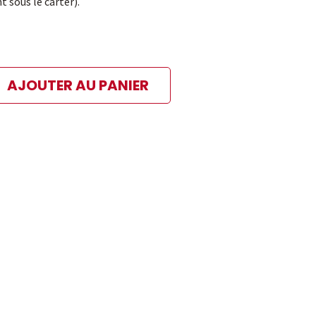
t sous le carter).
AJOUTER AU PANIER
ibles
 paiement sélectionné