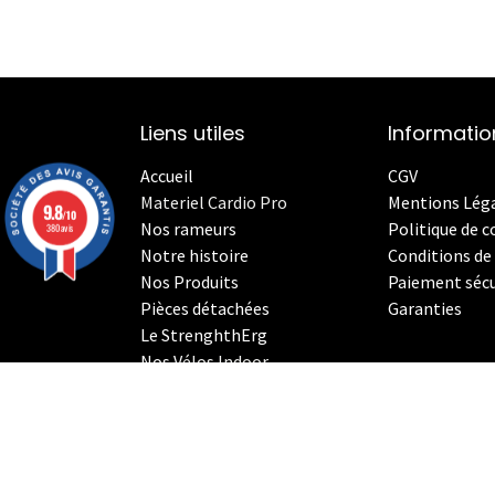
Liens utiles
Informatio
Accueil
CGV
Materiel Cardio Pro
Mentions Lég
9.8
/10
Nos rameurs
Politique de c
380 avis
Notre histoire
Conditions de 
Nos Produits
Paiement sécu
Pièces détachées
Garanties
Le StrenghthErg
Nos
V
élos Indoor