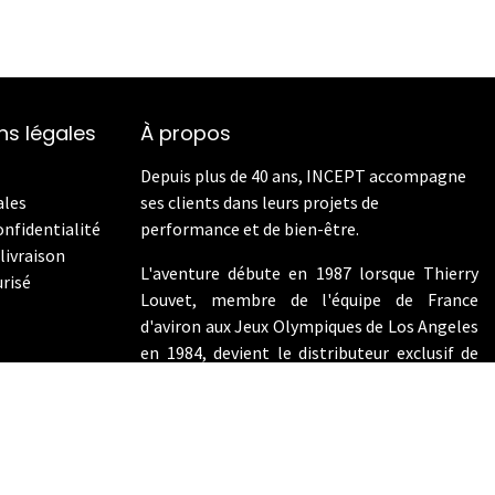
ns légales
À propos
Depuis plus de 40 ans, INCEPT accompagne
ales
ses clients dans leurs projets de
onfidentialité
performance et de bien-être.
livraison
L'aventure débute en 1987 lorsque Thierry
risé
Louvet, membre de l'équipe de France
d'aviron aux Jeux Olympiques de Los Angeles
en 1984, devient le distributeur exclusif de
Concept2 en France. En 2009, INCEPT
enrichit son offre en intégrant les vélos de
performance Wattbike.