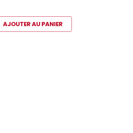
AJOUTER AU PANIER
ibles
 paiement sélectionné