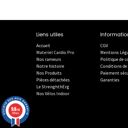
Liens utiles
Informatio
Accueil
CGV
Materiel Cardio Pro
Mentions Lég
Nos rameurs
Politique de c
Notre histoire
Conditions de 
Nos Produits
Paiement sécu
Pièces détachées
Garanties
Le StrenghthErg
Nos
V
élos Indoor
9.8
/10
380 avis