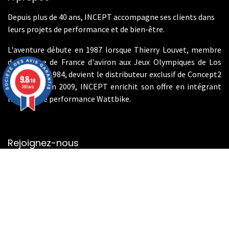
Depuis plus de 40 ans, INCEPT accompagne ses clients dans
leurs projets de performance et de bien-être.
L'aventure débute en 1987 lorsque Thierry Louvet, membre
de l'équipe de France d'aviron aux Jeux Olympiques de Los
Angeles en 1984, devient le distributeur exclusif de Concept2
9.8
/10
en France. En 2009, INCEPT enrichit son offre en intégrant
380 avis
les vélos de performance Wattbike.
Rejoignez-nous
Contactez-nous
info@incept-sport.fr
01.46.49.10.80