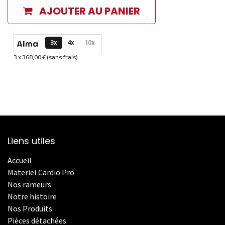
AJOUTER AU PANIER
Options de paiement disponibles
3x
4x
10x
3 x 368,00 € (sans frais)
Informations sur le plan de paiement sélectionné
Liens utiles
Accueil
Materiel Cardio Pro
Nos rameurs
Notre histoire
Nos Produits
Pièces détachées