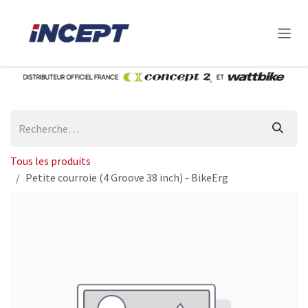
Se rendre au contenu
Tous les produits
Petite courroie (4 Groove 38 inch) - BikeErg