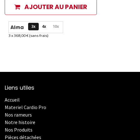
AJOUTER AU PANIER
Options de paiement disponibles
3x
4x
10x
3 x 368,00 € (sans frais)
Informations sur le plan de paiement sélectionné
Liens utiles
Accueil
Materiel Cardio Pro
Nos rameurs
Notre histoire
Nos Produits
Pièces détachées