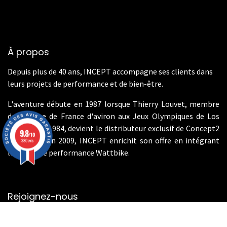
À propos
Depuis plus de 40 ans, INCEPT accompagne ses clients dans
leurs projets de performance et de bien-être.
L'aventure débute en 1987 lorsque Thierry Louvet, membre
de l'équipe de France d'aviron aux Jeux Olympiques de Los
Angeles en 1984, devient le distributeur exclusif de Concept2
9.8
/10
en France. En 2009, INCEPT enrichit son offre en intégrant
380 avis
les vélos de performance Wattbike.
Rejoignez-nous
Contactez-nous