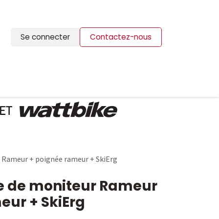
Se connecter
Contactez-nous
ION
BLOG
CONTACTS
r Rameur + poignée rameur + SkiErg
xe de moniteur Rameur
eur + SkiErg