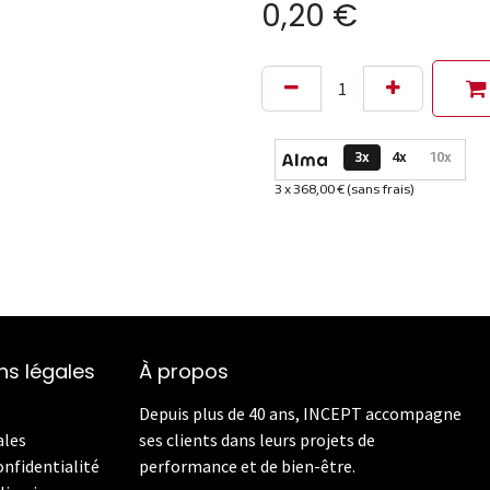
0,20
€
Options de paiement dispon
3x
4x
10x
3 x 368,00 € (sans frais)
Informations sur le plan de