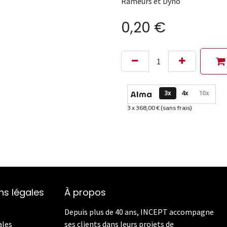
Rameurs et Dyno
0,20
€
Options de paiement dispon
3x
4x
10x
3 x 368,00 € (sans frais)
Informations sur le plan de
ns légales
À propos
Depuis plus de 40 ans, INCEPT accompagne
ales
ses clients dans leurs projets de