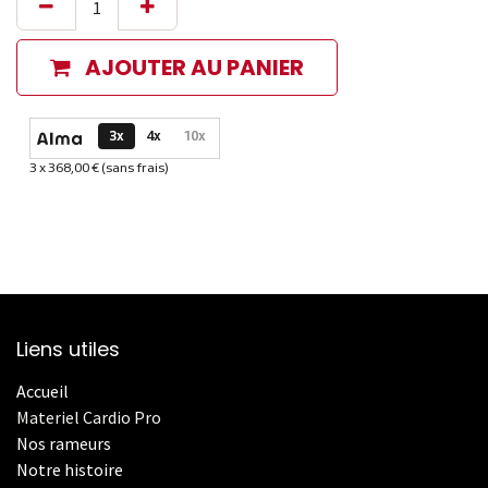
AJOUTER AU PANIER
Options de paiement disponibles
3x
4x
10x
3 x 368,00 € (sans frais)
Informations sur le plan de paiement sélectionné
Liens utiles
Accueil
Materiel Cardio Pro
Nos rameurs
Notre histoire