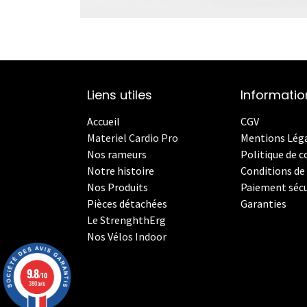
Liens utiles
Informatio
Accueil
CGV
Materiel Cardio Pro
Mentions Lég
Nos rameurs
Politique de c
Notre histoire
Conditions de 
Nos Produits
Paiement sécu
Pièces détachées
Garanties
Le StrenghthErg
Nos
V
élos Indoor
9.8
/10
380 avis