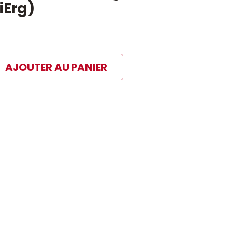
iErg)
AJOUTER AU PANIER
ibles
 paiement sélectionné