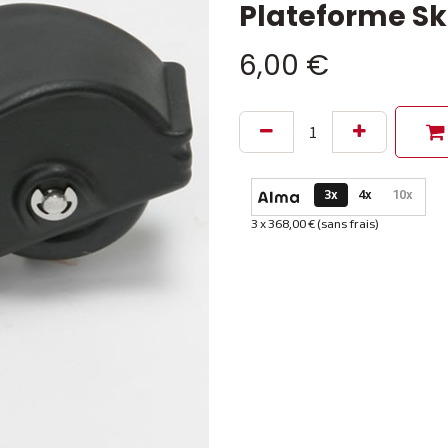
Plateforme Sk
6,00
€
Options de paiement dispon
3x
4x
10x
3 x 368,00 € (sans frais)
Informations sur le plan de