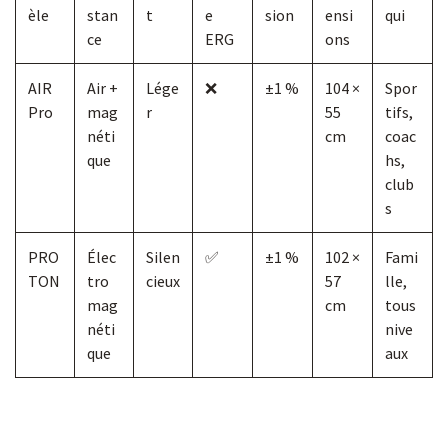
èle
stan
t
e
sion
ensi
qui
ce
ERG
ons
AIR
Air +
Lége
❌
±1 %
104 ×
Spor
Pro
mag
r
55
tifs,
néti
cm
coac
que
hs,
club
s
PRO
Élec
Silen
✅
±1 %
102 ×
Fami
TON
tro
cieux
57
lle,
mag
cm
tous
néti
nive
que
aux