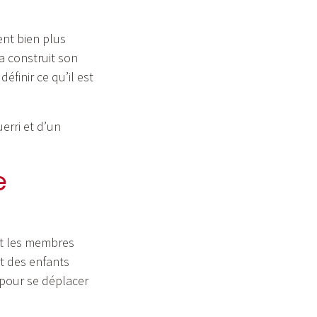
ent bien plus
 a construit son
éfinir ce qu’il est
erri et d’un
e
nt les membres
rt des enfants
 pour se déplacer