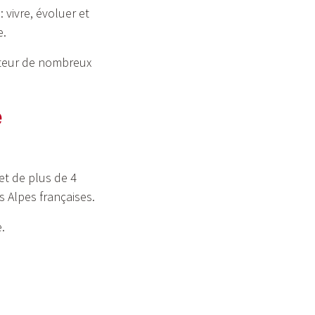
: vivre, évoluer et
e.
oteur de nombreux
e
et de plus de 4
 Alpes françaises.
.