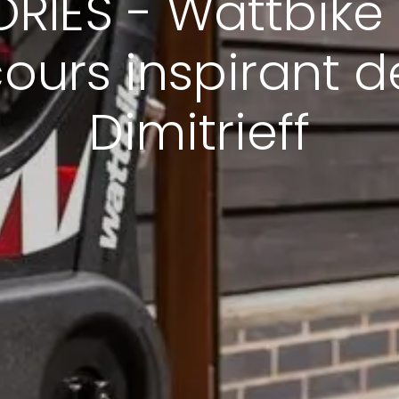
RIES - Wattbike 
cours inspirant 
Dimitrieff