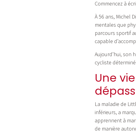
Commencez à écrire 
À 56 ans, Michel D
mentales que physi
parcours sportif au
capable d’accompl
Aujourd’hui, son h
cycliste déterminé
Une vie
dépasse
La maladie de Lit
inférieurs, a marq
apprennent à march
de manière auton