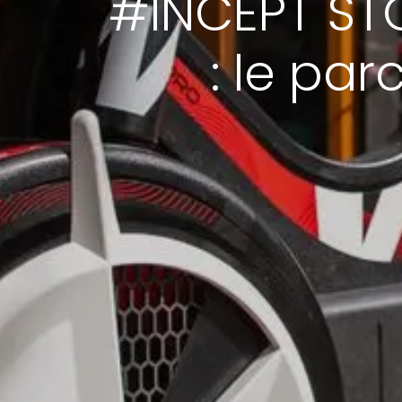
#INCEPT STO
: le par