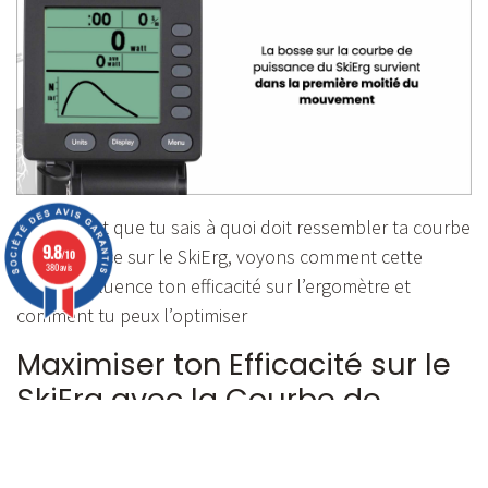
Maintenant que tu sais à quoi doit ressembler ta courbe
9.8
de puissance sur le SkiErg, voyons comment cette
/10
380 avis
courbe influence ton efficacité sur l’ergomètre et
comment tu peux l’optimiser
Maximiser ton Efficacité sur le
SkiErg avec la Courbe de
Puissance
Comme tu l’as vu en début d’article, la courbe s’affiche