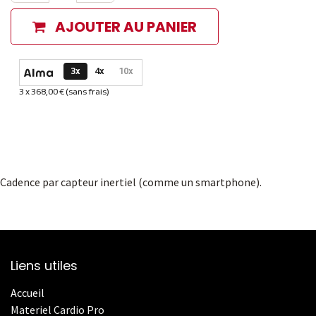
AJOUTER AU PANIER
Options de paiement disponibles
3x
4x
10x
3 x 368,00 € (sans frais)
Informations sur le plan de paiement sélectionné
Cadence par capteur inertiel (comme un smartphone).
Liens utiles
Accueil
Materiel Cardio Pro