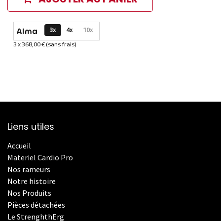
Options de paiement disponibles
3x
4x
10x
3 x 368,00 € (sans frais)
Informations sur le plan de paiement sélectionné
Liens utiles
Accueil
Materiel Cardio Pro
Nos rameurs
Notre histoire
Nos Produits
Pièces détachées
Le StrenghthErg