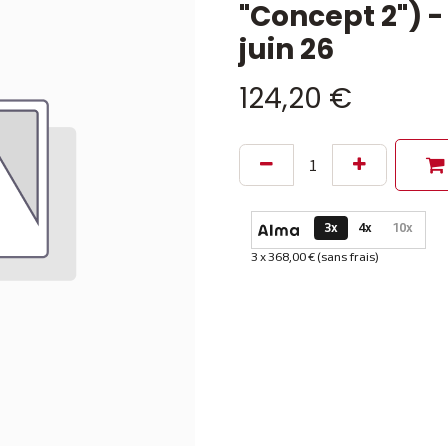
"Concept 2") 
juin 26
124,20
€
Options de paiement dispon
3x
4x
10x
3 x 368,00 € (sans frais)
Informations sur le plan de