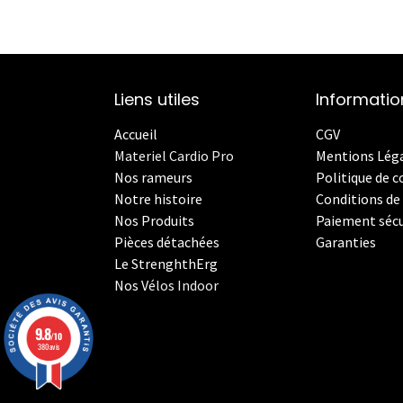
Liens utiles
Informatio
Accueil
CGV
Materiel Cardio Pro
Mentions Lég
Nos rameurs
Politique de c
Notre histoire
Conditions de 
Nos Produits
Paiement sécu
Pièces détachées
Garanties
Le StrenghthErg
Nos
V
élos Indoor
9.8
/10
380 avis