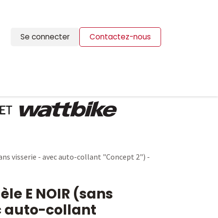
Se connecter
Contactez-nous
ION
BLOG
CONTACTS
ns visserie - avec auto-collant "Concept 2") -
èle E NOIR (sans
c auto-collant