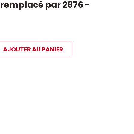
- remplacé par 2876 -
AJOUTER AU PANIER
ibles
 paiement sélectionné