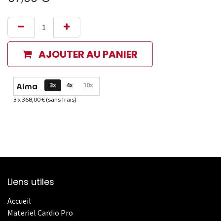
AJOUTER AU PANIER
Options de paiement disponibles
3x
4x
10x
3 x 368,00 € (sans frais)
Informations sur le plan de paiement sélectionné
Liens utiles
Accueil
Materiel Cardio Pro