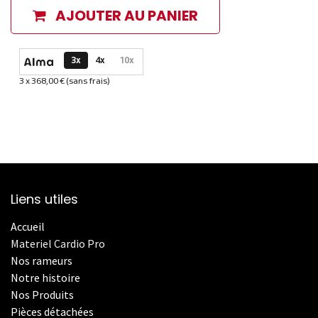
AJOUTER AU PANIER
Options de paiement disponibles
3x
4x
10x
3 x 368,00 € (sans frais)
Informations sur le plan de paiement sélectionné
Liens utiles
Accueil
Materiel Cardio Pro
Nos rameurs
Notre histoire
Nos Produits
Pièces détachées