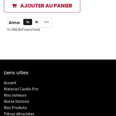
AJOUTER AU PANIER
Options de paiement disponibles
3x
4x
10x
3 x 368,00 € (sans frais)
Informations sur le plan de paiement sélectionné
Liens utiles
Accueil
Materiel Cardio Pro
Nos rameurs
Notre histoire
Nos Produits
Pièces détachées