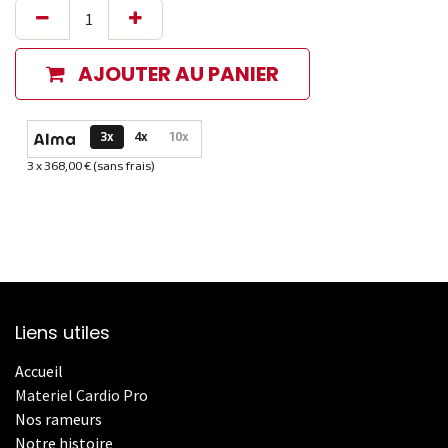
AJOUTER AU PANIER
Options de paiement disponibles
3x
4x
10x
3 x 368,00 € (sans frais)
Informations sur le plan de paiement sélectionné
Liens utiles
Accueil
Materiel Cardio Pro
Nos rameurs
Notre histoire