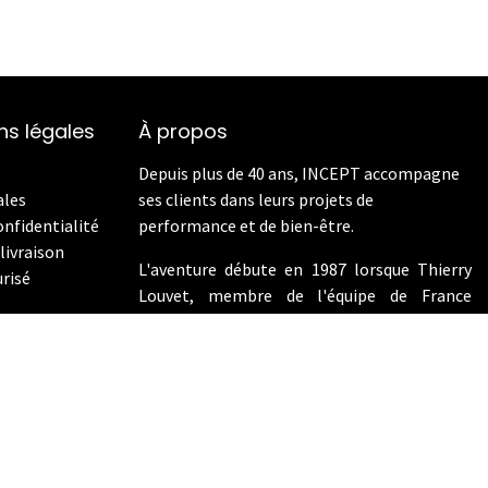
ns légales
À propos
Depuis plus de 40 ans, INCEPT accompagne
ales
ses clients dans leurs projets de
onfidentialité
performance et de bien-être.
livraison
L'aventure débute en 1987 lorsque Thierry
risé
Louvet, membre de l'équipe de France
d'aviron aux Jeux Olympiques de Los Angeles
en 1984, devient le distributeur exclusif de
Concept2 en France. En 2009, INCEPT
enrichit son offre en intégrant les vélos de
performance Wattbike.