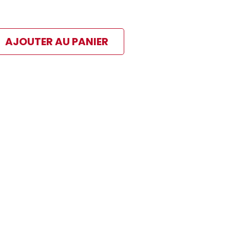
AJOUTER AU PANIER
ibles
 paiement sélectionné