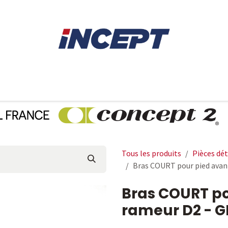
E
AVIRON
PIÈCES DÉTACHÉES
CONSEILS
LOCAT
Tous les produits
Pièces dé
Bras COURT pour pied avant
Bras COURT po
rameur D2 - G