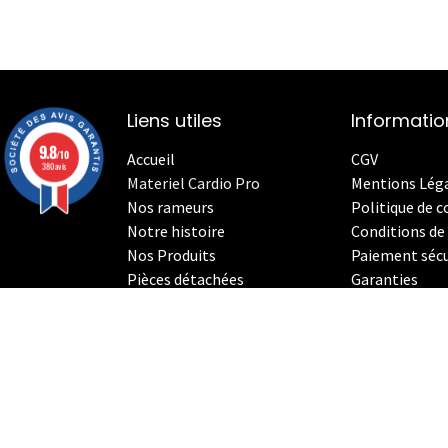
Liens utiles
Informatio
9.8
/10
Accueil
CGV
380 avis
Materiel Cardio Pro
Mentions Lég
Nos rameurs
Politique de c
Notre histoire
Conditions de 
Nos Produits
Paiement sécu
Pièces détachées
Garanties
Le StrenghthErg
Nos
V
élos Indoor