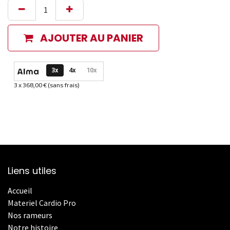
AJOUTER AU PANIER
Options de paiement disponibles
3x
4x
10x
3 x 368,00 € (sans frais)
Informations sur le plan de paiement sélectionné
Liens utiles
Accueil
Materiel Cardio Pro
Nos rameurs
Notre histoire