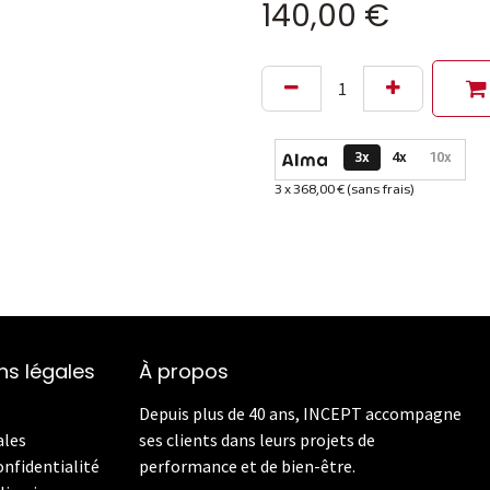
140,00
€
Options de paiement dispon
3x
4x
10x
3 x 368,00 € (sans frais)
Informations sur le plan de