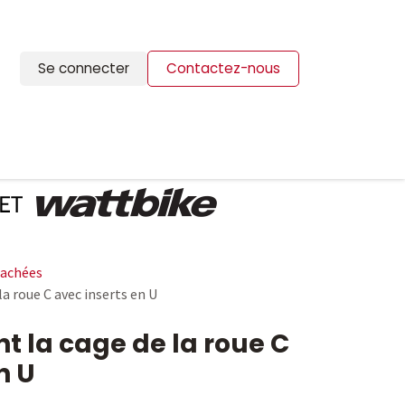
Se connecter
Contactez-nous
ION
BLOG
CONTACTS
tachées
la roue C avec inserts en U
nt la cage de la roue C
n U