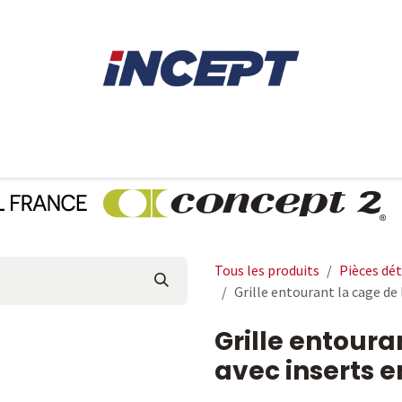
E
AVIRON
PIÈCES DÉTACHÉES
CONSEILS
LOCAT
Tous les produits
Pièces dé
Grille entourant la cage de 
Grille entoura
avec inserts e