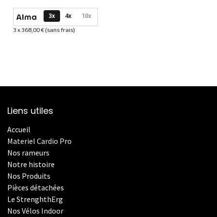
Options de paiement disponibles
3x
4x
10x
3 x 368,00 € (sans frais)
Informations sur le plan de paiement sélectionné
Liens utiles
Accueil
Materiel Cardio Pro
Nos rameurs
Notre histoire
Nos Produits
Pièces détachées
Le StrenghthErg
Nos
V
élos Indoor