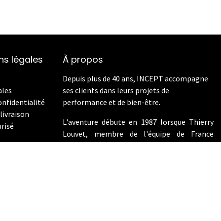
ns légales
À propos
Depuis plus de 40 ans, INCEPT accompagne
ales
ses clients dans leurs projets de
onfidentialité
performance et de bien-être.
livraison
L'aventure débute en 1987 lorsque Thierry
risé
Louvet, membre de l'équipe de France
d'aviron aux Jeux Olympiques de Los Angeles
en 1984, devient le distributeur exclusif de
Concept2 en France. En 2009, INCEPT
enrichit son offre en intégrant les vélos de
performance Wattbike.