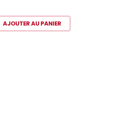
AJOUTER AU PANIER
ibles
 paiement sélectionné