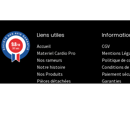
Liens utiles
Informatio
9.8
/10
Accueil
CGV
381 avis
Materiel Cardio Pro
Mentions Lég
Nos rameurs
Politique de c
Notre histoire
Conditions de 
Nos Produits
Paiement sécu
Pièces détachées
Garanties
Le StrenghthErg
Nos
V
élos Indoor