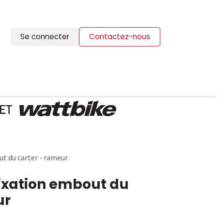
Se connecter
Contactez-nous
ION
BLOG
CONTACTS
ut du carter - rameur
fixation embout du
ur