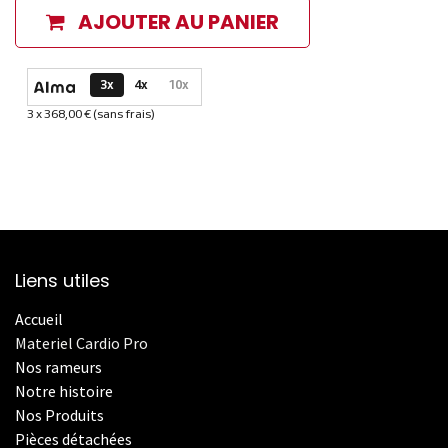
AJOUTER AU PANIER
Options de paiement disponibles
3x
4x
10x
3 x 368,00 € (sans frais)
Informations sur le plan de paiement sélectionné
Liens utiles
Accueil
Materiel Cardio Pro
Nos rameurs
Notre histoire
Nos Produits
Pièces détachées