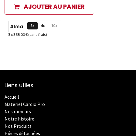
AJOUTER AU PANIER
Options de paiement disponibles
3x
4x
10x
3 x 368,00 € (sans frais)
Informations sur le plan de paiement sélectionné
Liens utiles
Accueil
Materiel Cardio Pro
Nos rameurs
Notre histoire
Nos Produits
Pièces détachées