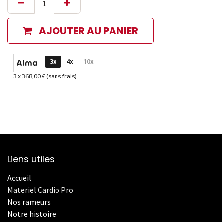
AJOUTER AU PANIER
Options de paiement disponibles
3x
4x
10x
3 x 368,00 € (sans frais)
Informations sur le plan de paiement sélectionné
Liens utiles
Accueil
Materiel Cardio Pro
Nos rameurs
Notre histoire