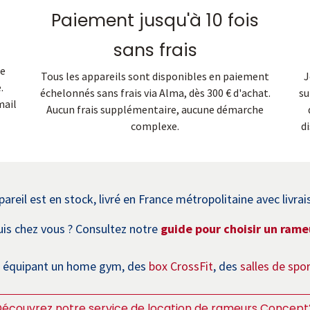
Paiement jusqu'à 10 fois
sans frais
re
Tous les appareils sont disponibles en paiement
J
.
échelonnés sans frais via Alma, dès 300 € d'achat.
su
mail
Aucun frais supplémentaire, aucune démarche
complexe.
d
areil est en stock, livré en France métropolitaine avec livrai
is chez vous ? Consultez notre
guide pour choisir un ram
rs équipant un home gym, des
box CrossFit
, des
salles de spo
écouvrez notre service de location de rameurs Concept