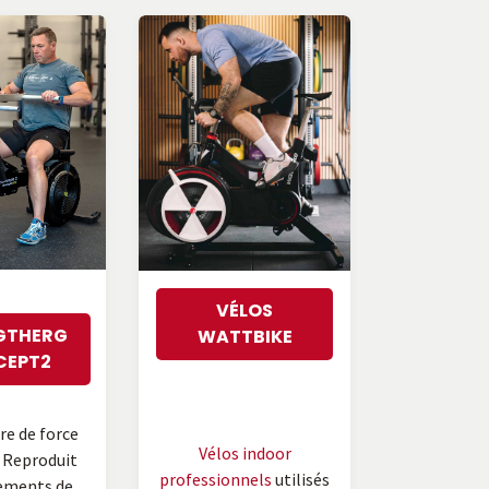
VÉLOS
GTHERG
WATTBIKE
CEPT2
e de force
Vélos indoor
 Reproduit
professionnels
utilisés
ements de