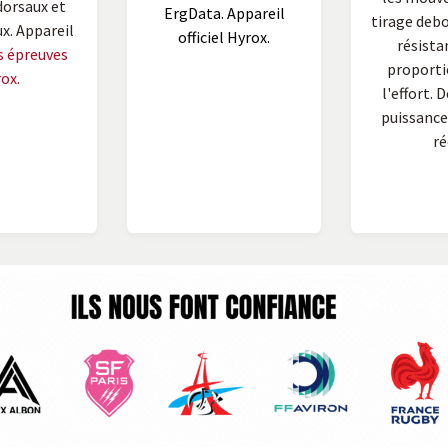
dorsaux et
ErgData. Appareil
tirage debo
. Appareil
officiel Hyrox.
résistan
s épreuves
proporti
ox.
l'effort. 
puissance
ré