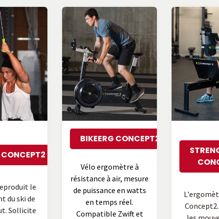
BIKEERG CONCEPT2
STREN
G CONCEPT2
CON
Vélo ergomètre à
résistance à air, mesure
eproduit le
de puissance en watts
L'ergomètr
 du ski de
en temps réel.
Concept2.
. Sollicite
Compatible Zwift et
les mouv