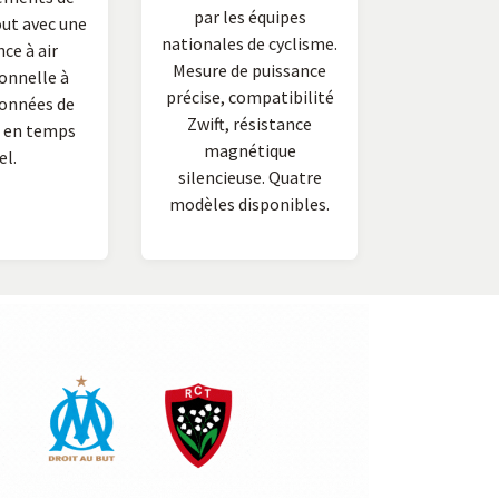
par les équipes
ut avec une
nationales de cyclisme.
ce à air
Mesure de puissance
onnelle à
précise, compatibilité
Données de
Zwift, résistance
 en temps
magnétique
el.
silencieuse. Quatre
modèles disponibles.