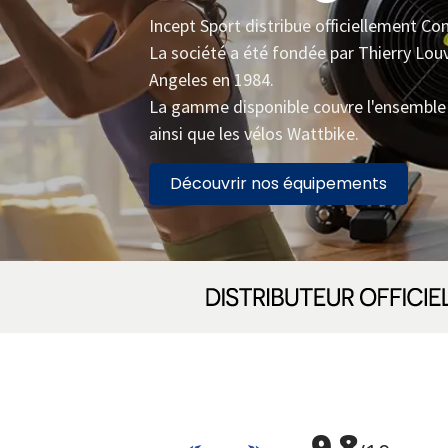
Incept Sport distribue officiellement C
La société a été fondée par Thierry Lo
Angeles en 1984.
La gamme disponible couvre l'ensemble 
ainsi que les vélos Wattbike.
Découvrir nos équipements