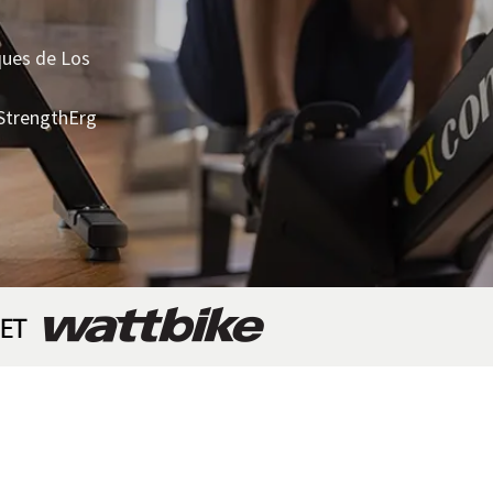
ques de Los
 StrengthErg