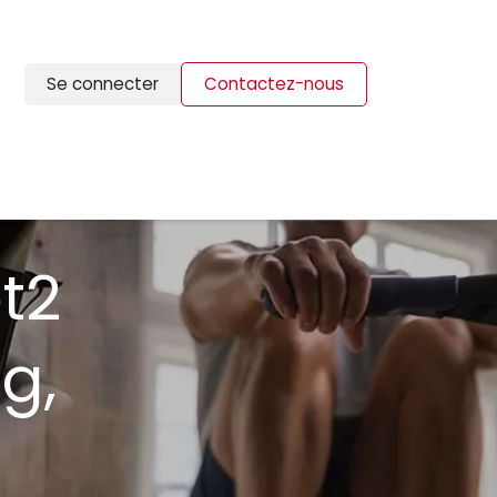
Se connecter
Contactez-nous
ION
BLOG
CONTACTS
pt2
g,