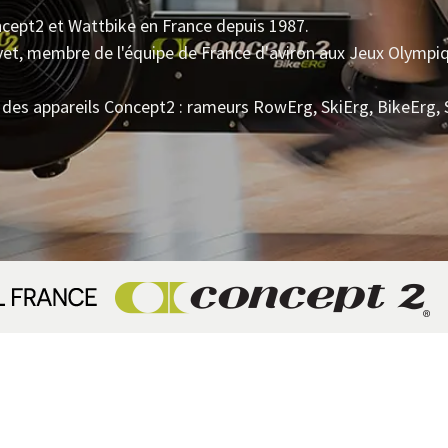
oncept2 et Wattbike en France depuis 1987.
uvet, membre de l'équipe de France d'aviron aux Jeux Olympi
des appareils Concept2 : rameurs RowErg, SkiErg, BikeErg,