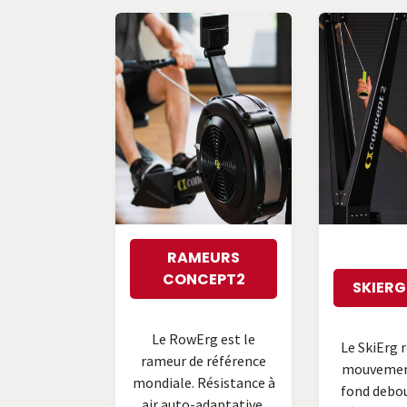
RAMEURS
CONCEPT2
SKIER
Le RowErg est le
Le SkiErg r
rameur de référence
mouvement
mondiale. Résistance à
fond debout
air auto-adaptative,