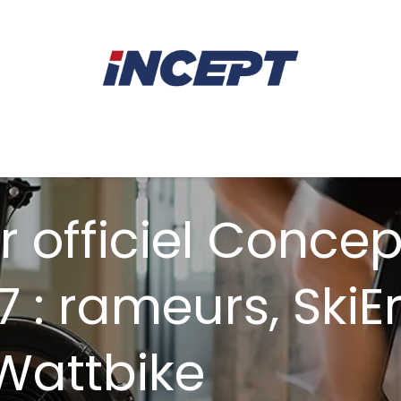
E
AVIRON
PIÈCES DÉTACHÉES
CONSEILS
LOCAT
r officiel Conce
 : rameurs, SkiEr
 Wattbike